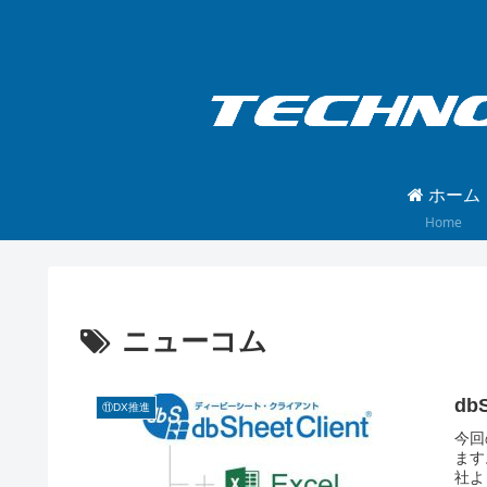
ホーム
Home
ニューコム
db
⑪DX推進
今回
ます。
社よ