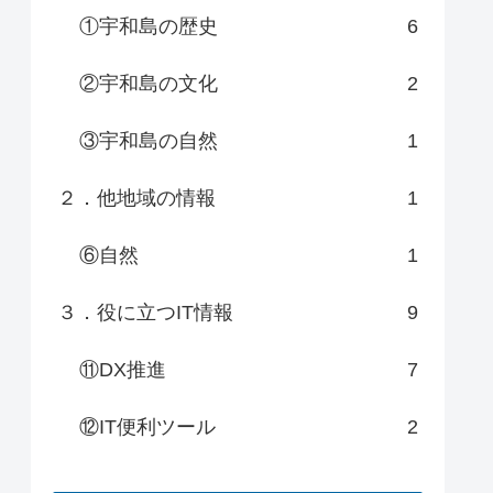
①宇和島の歴史
6
②宇和島の文化
2
③宇和島の自然
1
２．他地域の情報
1
⑥自然
1
３．役に立つIT情報
9
⑪DX推進
7
⑫IT便利ツール
2