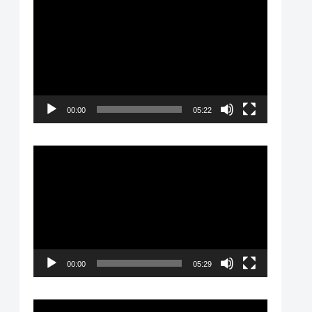
動
画
プ
レ
ー
00:00
05:22
ヤ
ー
動
画
プ
レ
ー
00:00
05:29
ヤ
ー
動