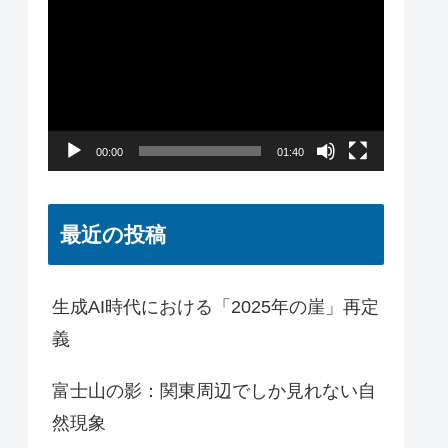
画
プ
レ
ー
00:00
01:40
ヤ
ー
最近の投稿
生成AI時代における「2025年の崖」再定
義
富士山の影：関東周辺でしか見れない自
然現象