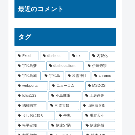
最近のコメント
タグ
Excel
dbsheet
dx
内製化
宇和島藩
dbsheetclient
伊達秀宗
宇和島城
宇和島
和霊神社
chrome
webportal
ニューコム
MSDOS
lotus123
小島惟謙
土居通夫
穂積陳重
和霊大祭
山家清兵衛
うしおに祭り
牛鬼
現存天守
松平定知
伊達57騎
伊達宗城