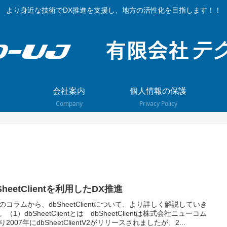
より身近な技術でDX推進を支援し、地方の活性化を目指します！！
会社案内
個人情報の保護
Company
Privacy Policy
SheetClientを利用したDX推進
のコラムから、dbSheetClientについて、より詳しく解説していき
（1）dbSheetClientとは dbSheetClientは株式会社ニューコム
り2007年にdbSheetClientV2がリリースされましたが、2...