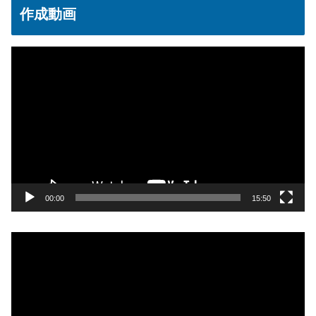
作成動画
動
画
プ
レ
ー
ヤ
ー
00:00
15:50
動
画
プ
レ