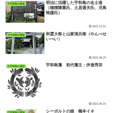
明治に活躍した宇和島の名士達
①宇和島の歴史
（穂積陳重氏、土居通夫氏、児島
惟謙氏）
2021.12.01
和霊大祭と山家清兵衛（やんべせ
①宇和島の歴史
いべい）
2021.06.25
宇和島藩 初代藩主：伊達秀宗
①宇和島の歴史
2021.06.23
シーボルトの娘 楠本イネ
①宇和島の歴史