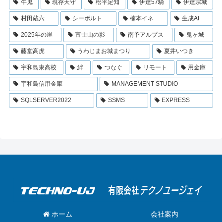
牛鬼
現存天守
松平定知
伊達57騎
伊達宗城
村田蔵六
シーボルト
楠本イネ
生成AI
2025年の崖
富士山の影
南予アルプス
鬼ヶ城
藤堂高虎
うわじまお城まつり
夏井いつき
宇和島東高校
絆
つなぐ
リモート
用金庫
宇和島信用金庫
MANAGEMENT STUDIO
SQLSERVER2022
SSMS
EXPRESS
ホーム
会社案内