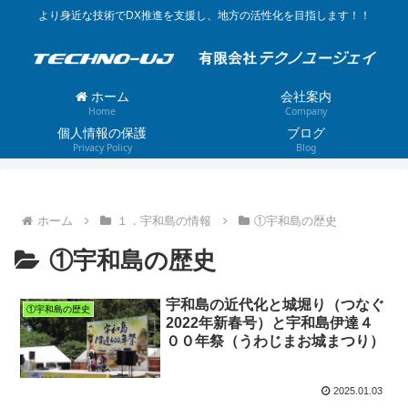
より身近な技術でDX推進を支援し、地方の活性化を目指します！！
ホーム
会社案内
Home
Company
個人情報の保護
ブログ
Privacy Policy
Blog
ホーム
１．宇和島の情報
①宇和島の歴史
①宇和島の歴史
宇和島の近代化と城堀り（つなぐ
①宇和島の歴史
2022年新春号）と宇和島伊達４
００年祭（うわじまお城まつり）
2025.01.03