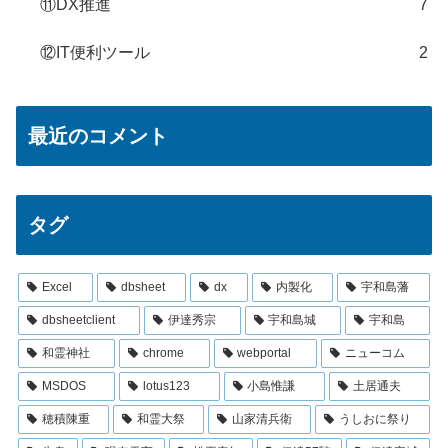
⑪DX推進
7
⑫IT便利ツール
2
最近のコメント
タグ
Excel
dbsheet
dx
内製化
宇和島藩
dbsheetclient
伊達秀宗
宇和島城
宇和島
和霊神社
chrome
webportal
ニューコム
MSDOS
lotus123
小島惟謙
土居通夫
穂積陳重
和霊大祭
山家清兵衛
うしおに祭り