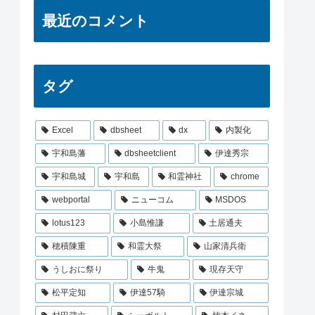
最近のコメント
タグ
Excel
dbsheet
dx
内製化
宇和島藩
dbsheetclient
伊達秀宗
宇和島城
宇和島
和霊神社
chrome
webportal
ニューコム
MSDOS
lotus123
小島惟謙
土居通夫
穂積陳重
和霊大祭
山家清兵衛
うしおに祭り
牛鬼
現存天守
松平定知
伊達57騎
伊達宗城