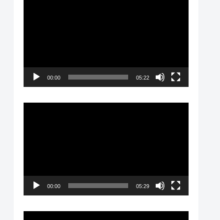
動
画
プ
レ
ー
00:00
05:22
ヤ
ー
動
画
プ
レ
ー
00:00
05:29
ヤ
ー
動