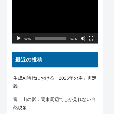
画
プ
レ
ー
00:00
01:40
ヤ
ー
最近の投稿
生成AI時代における「2025年の崖」再定
義
富士山の影：関東周辺でしか見れない自
然現象