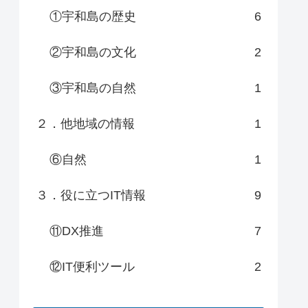
①宇和島の歴史
6
②宇和島の文化
2
③宇和島の自然
1
２．他地域の情報
1
⑥自然
1
３．役に立つIT情報
9
⑪DX推進
7
⑫IT便利ツール
2