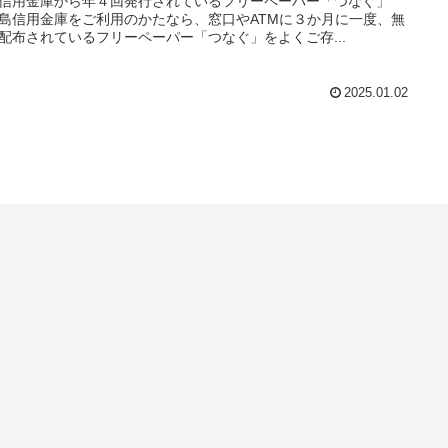
信用金庫から年４回発行されているフリーペーパー「つなぐ」
島信用金庫をご利用のかたなら、窓口やATMに３か月に一度、無
配布されているフリーペーパー「つなぐ」をよくご存...
2025.01.02