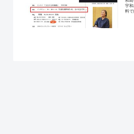
和島
宇和
料で