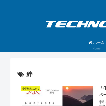
ホーム
Home
絆
「
②宇和島の文化
ペ
宇和