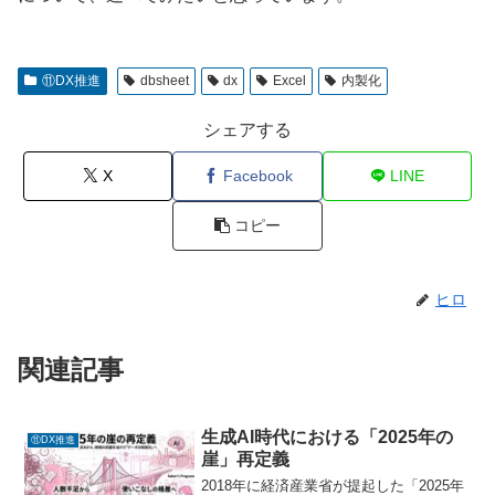
⑪DX推進
dbsheet
dx
Excel
内製化
シェアする
X
Facebook
LINE
コピー
ヒロ
関連記事
生成AI時代における「2025年の
⑪DX推進
崖」再定義
2018年に経済産業省が提起した「2025年