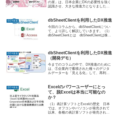
の崖」は、日本企業にDXの必要性を強く
認識させ、大きな推進力となりました
が、このレポートは生成AI（LLM）登場
以前の前提に基づいています。当時想定
されていた以下のシナリオは、生成AI時
dbSheetClientを利用したDX推進
⑪DX推進
代の現在では大きく変化しています。
今回のコラムから、dbSheetClientについ
「2026年の視点」から「2025年の崖」を
て、より詳しく解説していきます。（1）
再解釈し、DXの新たな方向性を3つの軸
dbSheetClientとは dbSheetClientは株式
で整理します。
会社ニューコム社より2007年に
dbSheetClientV2がリリースされました
が、2...
dbSheetClientを利用したDX推進
⑪DX推進
（開発デモ）
今までのコラムの中で、DX推進のために
は、①企業内で蓄積された種々のデジタ
ルデーターを「見える化」して、再利用
可能なデーターベースを構築する。②現
場手動でデーターの入力や分析に利用さ
れてきたExcelを最大限利用して、データ
Excelのパワーユーザーにとっ
⑪DX推進
ーベースを利用し...
て、脱Excelは本当に可能なの
か？
（1）表計算ソフトとExcelの歴史 日本
では、オフコンやパソコンが発売されて
以来、各種の表計算ソフトが発売されま
したが、特に、1980年代半ばから1990年