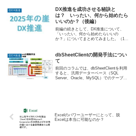
半ばまでのMSDOSの時代は、Lotus1-2-3
が圧倒的なシェアを占めていました...
DX推進を成功させる秘訣と
⑪DX推進
は？ いったい、何から始めたら
いいのか？（後編）
前編の続きとして、DX推進について、
「いったい、何から始めたらいいの
か？」についてまとめてみました。（1）
経済産業省のレポートに記載されている
ガイドライン 経済産業省から発表され
ている、～IT システム「2025 年の崖」の
dbSheetClientの開発手法につい
⑪DX推進
克服と DX の...
て
前回のコラムでは、dbSheetClientを利用
すると、汎用データーベース（SQL
Server、Oracle、MySQL）でのテーブル
の作成とテーブルメンテナンス機能を持
つExcel版とブラウザ版のプログラムが10
分足らずで簡単に作成で...
Excelのパワーユーザーにとって、脱
Excelは本当に可能なのか？