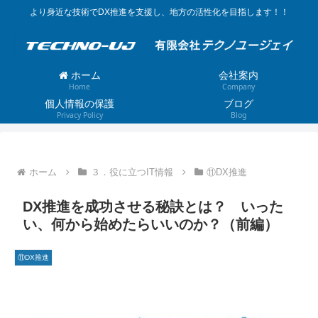
より身近な技術でDX推進を支援し、地方の活性化を目指します！！
ホーム
会社案内
Home
Company
個人情報の保護
ブログ
Privacy Policy
Blog
ホーム
３．役に立つIT情報
⑪DX推進
DX推進を成功させる秘訣とは？ いった
い、何から始めたらいいのか？（前編）
⑪DX推進