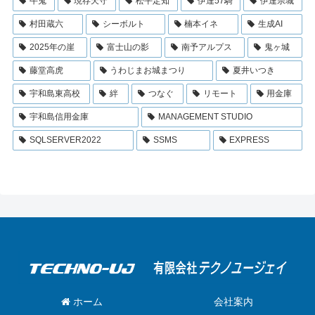
牛鬼
現存天守
松平定知
伊達57騎
伊達宗城
村田蔵六
シーボルト
楠本イネ
生成AI
2025年の崖
富士山の影
南予アルプス
鬼ヶ城
藤堂高虎
うわじまお城まつり
夏井いつき
宇和島東高校
絆
つなぐ
リモート
用金庫
宇和島信用金庫
MANAGEMENT STUDIO
SQLSERVER2022
SSMS
EXPRESS
ホーム
会社案内