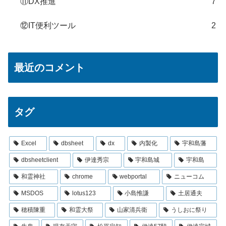
⑪DX推進
7
⑫IT便利ツール
2
最近のコメント
タグ
Excel
dbsheet
dx
内製化
宇和島藩
dbsheetclient
伊達秀宗
宇和島城
宇和島
和霊神社
chrome
webportal
ニューコム
MSDOS
lotus123
小島惟謙
土居通夫
穂積陳重
和霊大祭
山家清兵衛
うしおに祭り