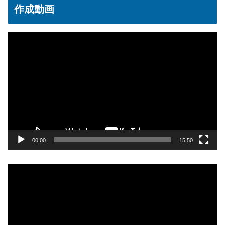
作成動画
動
画
プ
レ
ー
ヤ
ー
00:00
15:50
動
画
プ
レ